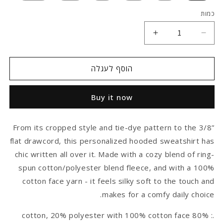
כמות
הקטן
הגדל
כמות
כמות
עבור
עבור
Women’s
Women’s
הוסף לעגלה
Cropped
Cropped
Hooded
Hooded
Buy it now
Sweatshirt
Sweatshirt
From its cropped style and tie-dye pattern to the 3/8”
flat drawcord, this personalized hooded sweatshirt has
chic written all over it. Made with a cozy blend of ring-
spun cotton/polyester blend fleece, and with a 100%
cotton face yarn - it feels silky soft to the touch and
makes for a comfy daily choice.
.: 80% cotton, 20% polyester with 100% cotton face