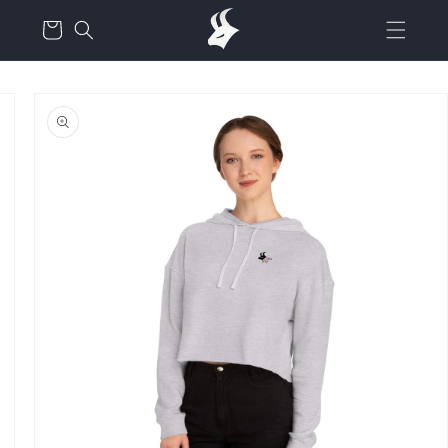
דלג
עגלת
לתוכן
קניות
דלג
למידע
על
המוצר