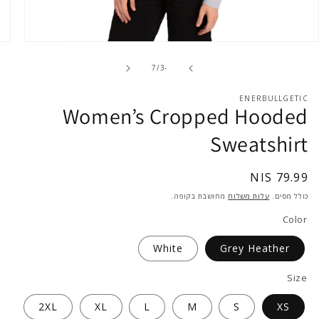
פתח
מדיה
1
of
7
/
-3
בחלון
קופץ
ENERBULLGETIC
Women’s Cropped Hooded
Sweatshirt
מחיר
79.99 NIS
רגיל
כולל מסים.
עלות משלוח
מחושבת בקופה.
Color
White
Grey Heather
Size
2XL
XL
L
M
S
XS