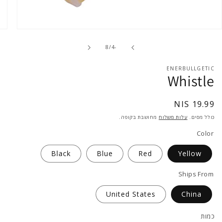
פתח
מדיה
1
of
8
/
-4
בחלון
קופץ
ENERBULLGETIC
Whistle
מחיר
19.99 NIS
רגיל
כולל מסים.
עלות משלוח
מחושבת בקופה.
Color
Black
Blue
Red
Yellow
Ships From
United States
China
כמות