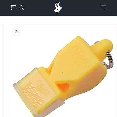
דלג
עגלת
לתוכן
קניות
דלג
למידע
על
המוצר